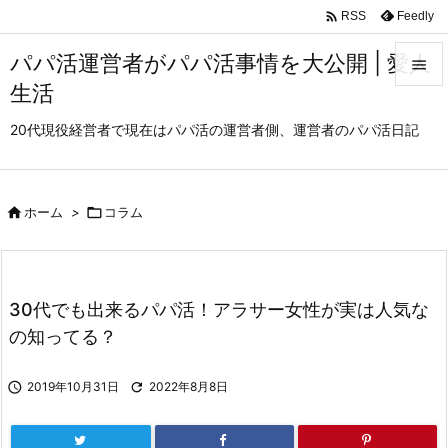

Feedly
RSS
パパ活運営者がパパ活事情を大公開 | 愛人

生活

メニュ
20代現役経営者で現在はパパ活の運営者側、運営者のパパ活日記

サイド


ホーム
>

コラム
前へ

次へ
30代でも出来るパパ活！アラサー女性が実は人気な

検索
の知ってる？

2019年10月31日

2022年8月8日