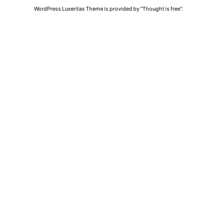
WordPress Luxeritas Theme is provided by "
Thought is free
".